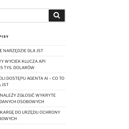
Szukaj
PISY
E NARZĘDZIE DLA JST
 WYCIEK KLUCZA API
5 TYS. DOLARÓW
LI DOSTĘPU AGENTA AI – CO TO
 JST
Y NALEŻY ZGŁOSIĆ WYKRYTE
 DANYCH OSOBOWYCH
SKARGĘ DO URZĘDU OCHRONY
BOWYCH