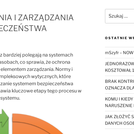
Szukaj:
IA I ZARZĄDZANIA
IECZEŃSTWA
OSTATNIE W
mSzyfr – NOW
z bardziej polegają na systemach
asobach, co sprawia, że ochrona
JEDNORAZOWY
m elementem zarządzania. Normy i
KOSZTOWAŁ 1
ompleksowych wytycznych, które
BRAK KONTRO
ądzanie systemem bezpieczeństwa
OZNACZA DLA
omawia kluczowe etapy tego procesu w
 systemu.
KOMU I KIED
NARUSZENIE
JAK ZŁOŻYĆ 
DANYCH OSO