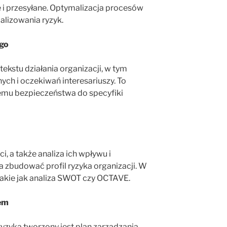
i przesyłane. Optymalizacja procesów
alizowania ryzyk.
go
ekstu działania organizacji, w tym
ch i oczekiwań interesariuszy. To
mu bezpieczeństwa do specyfiki
i, a także analiza ich wpływu i
zbudować profil ryzyka organizacji. W
takie jak analiza SWOT czy OCTAVE.
iem
zyka tworzony jest plan zarządzania