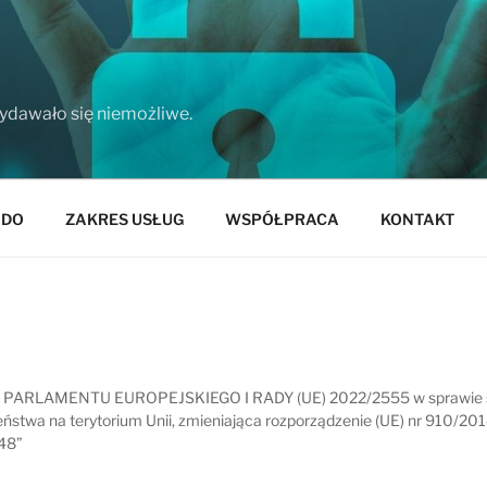
wydawało się niemożliwe.
ODO
ZAKRES USŁUG
WSPÓŁPRACA
KONTAKT
 PARLAMENTU EUROPEJSKIEGO I RADY (UE) 2022/2555 w sprawie ś
stwa na terytorium Unii, zmieniająca rozporządzenie (UE) nr 910/201
148”