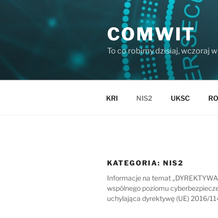
Przejdź
do
COMWIT
treści
To co robimy dzisiaj, wczoraj 
KRI
NIS2
UKSC
R
KATEGORIA:
NIS2
Informacje na temat „DYREKTYWA
wspólnego poziomu cyberbezpieczeń
uchylająca dyrektywę (UE) 2016/1