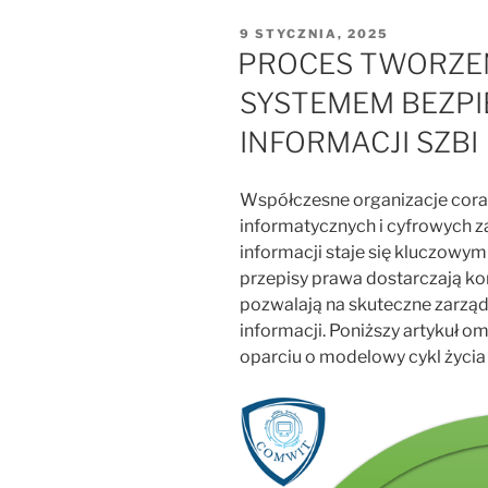
OPUBLIKOWANE
9 STYCZNIA, 2025
W
PROCES TWORZEN
SYSTEMEM BEZP
INFORMACJI SZBI
Współczesne organizacje cora
informatycznych i cyfrowych z
informacji staje się kluczowy
przepisy prawa dostarczają k
pozwalają na skuteczne zarz
informacji. Poniższy artykuł 
oparciu o modelowy cykl życia