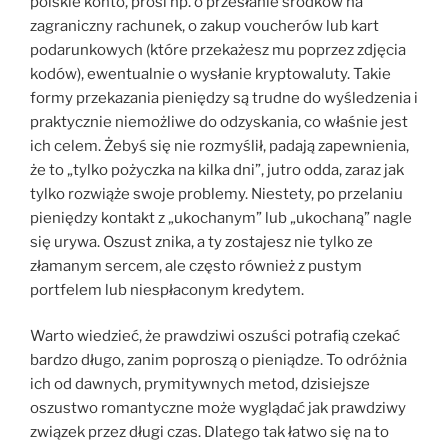
polskie konto, prosi np. o przesłanie środków na
zagraniczny rachunek, o zakup voucherów lub kart
podarunkowych (które przekażesz mu poprzez zdjęcia
kodów), ewentualnie o wysłanie kryptowaluty. Takie
formy przekazania pieniędzy są trudne do wyśledzenia i
praktycznie niemożliwe do odzyskania, co właśnie jest
ich celem. Żebyś się nie rozmyślił, padają zapewnienia,
że to „tylko pożyczka na kilka dni”, jutro odda, zaraz jak
tylko rozwiąże swoje problemy. Niestety, po przelaniu
pieniędzy kontakt z „ukochanym” lub „ukochaną” nagle
się urywa. Oszust znika, a ty zostajesz nie tylko ze
złamanym sercem, ale często również z pustym
portfelem lub niespłaconym kredytem.
Warto wiedzieć, że prawdziwi oszuści potrafią czekać
bardzo długo, zanim poproszą o pieniądze. To odróżnia
ich od dawnych, prymitywnych metod, dzisiejsze
oszustwo romantyczne może wyglądać jak prawdziwy
związek przez długi czas. Dlatego tak łatwo się na to