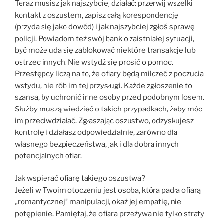
Teraz musisz jak najszybciej działać: przerwij wszelki
kontakt z oszustem, zapisz całą korespondencję
(przyda się jako dowód) i jak najszybciej zgłoś sprawę
policji. Powiadom też swój bank o zaistniałej sytuacji,
być może uda się zablokować niektóre transakcje lub
ostrzec innych. Nie wstydź się prosić o pomoc.
Przestępcy liczą na to, że ofiary będą milczeć z poczucia
wstydu, nie rób im tej przysługi. Każde zgłoszenie to
szansa, by uchronić inne osoby przed podobnym losem.
Służby muszą wiedzieć o takich przypadkach, żeby móc
im przeciwdziałać. Zgłaszając oszustwo, odzyskujesz
kontrolę i działasz odpowiedzialnie, zarówno dla
własnego bezpieczeństwa, jak i dla dobra innych
potencjalnych ofiar.
Jak wspierać ofiarę takiego oszustwa?
Jeżeli w Twoim otoczeniu jest osoba, która padła ofiarą
„romantycznej” manipulacji, okaż jej empatię, nie
potępienie. Pamiętaj, że ofiara przeżywa nie tylko straty