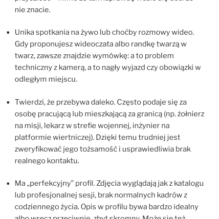
nie znacie.
Unika spotkania na żywo lub choćby rozmowy wideo.
Gdy proponujesz wideoczata albo randkę twarzą w
twarz, zawsze znajdzie wymówkę: a to problem
techniczny z kamerą, a to nagły wyjazd czy obowiązki w
odległym miejscu.
Twierdzi, że przebywa daleko. Często podaje się za
osobę pracującą lub mieszkającą za granicą (np. żołnierz
na misji, lekarz w strefie wojennej, inżynier na
platformie wiertniczej). Dzięki temu trudniej jest
zweryfikować jego tożsamość i usprawiedliwia brak
realnego kontaktu.
Ma „perfekcyjny” profil. Zdjęcia wyglądają jak z katalogu
lub profesjonalnej sesji, brak normalnych kadrów z
codziennego życia. Opis w profilu bywa bardzo idealny
albo wręcz przeciwnie, zbyt skromny. Może się też