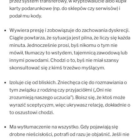
przez system transferowy, w kryptowalucie albo kupił
karty podarunkowe (np. do sklepów czy serwisów) i
podał mu kody.
Wywiera presję i zobowiązuje do zachowania dyskrecji.
Ciągle powtarza, że sytuacja jest pilna, że liczy się każda
minuta. Jednocześnie prosi, byś nikomu o tym nie
mówił, tłumaczy to wstydem, tajemnicą zawodową lub
innymi powodami. Chodzi o to, byś nie miał szansy
skonsultować się z kimś trzeźwo myślącym.
Izoluje cię od bliskich. Zniechęca cię do rozmawiania o
tym związku z rodziną czy przyjaciółmi („Oni nie
zrozumieją naszego uczucia”). Boisz się, że ktoś może
wyrazić sceptycyzm, więc ukrywasz relację, dokładnie o
to oszustowi chodzi.
Ma wytłumaczenie na wszystko. Gdy pojawiają się
drobne nieścisłości, potrafi od razu je objaśnić. Jeśli nie