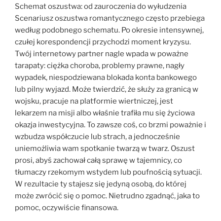
Schemat oszustwa: od zauroczenia do wyłudzenia
Scenariusz oszustwa romantycznego często przebiega
według podobnego schematu. Po okresie intensywnej,
czułej korespondencji przychodzi moment kryzysu.
Twój internetowy partner nagle wpada w poważne
tarapaty: ciężka choroba, problemy prawne, nagły
wypadek, niespodziewana blokada konta bankowego
lub pilny wyjazd. Może twierdzić, że służy za granicą w
wojsku, pracuje na platformie wiertniczej, jest
lekarzem na misji albo właśnie trafiła mu się życiowa
okazja inwestycyjna. To zawsze coś, co brzmi poważnie i
wzbudza współczucie lub strach, a jednocześnie
uniemożliwia wam spotkanie twarzą w twarz. Oszust
prosi, abyś zachował całą sprawę w tajemnicy, co
tłumaczy rzekomym wstydem lub poufnością sytuacji.
W rezultacie ty stajesz się jedyną osobą, do której
może zwrócić się o pomoc. Nietrudno zgadnąć, jaka to
pomoc, oczywiście finansowa.