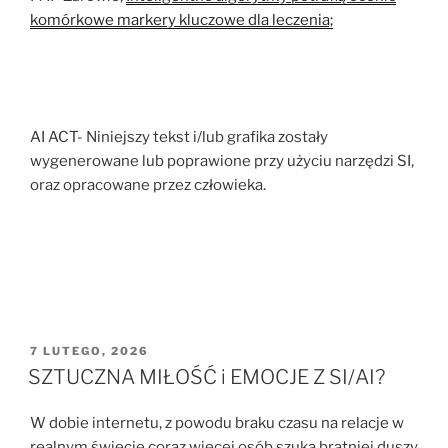
komórkowe markery kluczowe dla leczenia;
AI ACT- Niniejszy tekst i/lub grafika zostały
wygenerowane lub poprawione przy użyciu narzędzi SI,
oraz opracowane przez człowieka.
OPUBLIKOWANE
7 LUTEGO, 2026
W
SZTUCZNA MIŁOŚĆ i EMOCJE Z SI/AI?
W dobie internetu, z powodu braku czasu na relacje w
realnym świecie coraz więcej osób szuka bratniej duszy