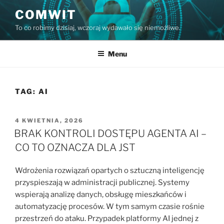
Przejdź
COMWIT
do
To co robimy dzisiaj, wczoraj wydawało się niemożliwe.
treści
Menu
TAG:
AI
OPUBLIKOWANE
4 KWIETNIA, 2026
W
BRAK KONTROLI DOSTĘPU AGENTA AI –
CO TO OZNACZA DLA JST
Wdrożenia rozwiązań opartych o sztuczną inteligencję
przyspieszają w administracji publicznej. Systemy
wspierają analizę danych, obsługę mieszkańców i
automatyzację procesów. W tym samym czasie rośnie
przestrzeń do ataku. Przypadek platformy AI jednej z