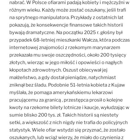
nabrać. W Polsce ofiarami padają kobiety i mężczyźni w
różnym wieku. Każdy może zostać oszukany, jeśli trafi
na sprytnego manipulatora. Przykłady z ostatnich lat
pokazują, że konsekwencje finansowe takich historii
bywają dramatyczne. Na początku 2025 r. głośny był
przypadek 68-letniej mieszkanki Wałcza, która podczas
internetowej znajomości z rzekomym marynarzem
przekazała mu swoje oszczędności, około 200 tysięcy
złotych, wierząc w jego miłość i opowieści o nagłych
kłopotach zdrowotnych. Oszust obiecywał jej
małżeństwo, a gdy dostał pieniądze, natychmiast
zniknął bez śladu. Podobnie 51-letnia kobieta z Kujaw
myślała, że pomaga amerykańskiemu lekarzowi
pracującemu za granicą , przestępca prosił o kolejne
kwoty na rzekome bilety lotnicze i kaucje, wyłudzając w
sumie blisko 200 tys. zł. Takich historii są niestety
setki, a większość z nich nigdy nie trafia do policyjnych
statystyk. Wiele ofiar wstydzi się przyznać, że zostało
oszukanych, lub wciąż wierzy, że miało do czynienia z