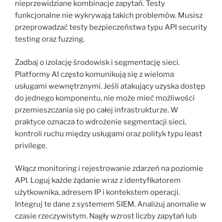
nieprzewidziane kombinacje zapytań. Testy
funkcjonalne nie wykrywają takich problemów. Musisz
przeprowadzać testy bezpieczeństwa typu API security
testing oraz fuzzing.
Zadbaj o izolację środowisk i segmentację sieci.
Platformy AI często komunikują się z wieloma
usługami wewnętrznymi. Jeśli atakujący uzyska dostęp
do jednego komponentu, nie może mieć możliwości
przemieszczania się po całej infrastrukturze. W
praktyce oznacza to wdrożenie segmentacji sieci,
kontroli ruchu między usługami oraz polityk typu least
privilege.
Włącz monitoring i rejestrowanie zdarzeń na poziomie
API. Loguj każde żądanie wraz z identyfikatorem
użytkownika, adresem IP i kontekstem operacji.
Integruj te dane z systemem SIEM. Analizuj anomalie w
czasie rzeczywistym. Nagły wzrost liczby zapytań lub