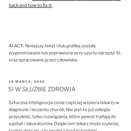
hack and how to fix it;
AI ACT- Niniejszy tekst i/lub grafika zostały
wygenerowane lub poprawione przy użyciu narzędzi SI,
oraz opracowane przez człowieka.
OPUBLIKOWANE
14 MARCA, 2026
W
SI W SŁUŻBIE ZDROWIA
Sztuczna inteligencja coraz częściej wspiera lekarzy w
diagnozie i leczeniu chorób. Nie jest to już odległa
przyszłość, tylko rozwiązania, które powoli trafiają do
szpitali i laboratoriów. Dzięki nim lekarz może szybciej
podjąć decyzję, a ty możesz dostać bardziej