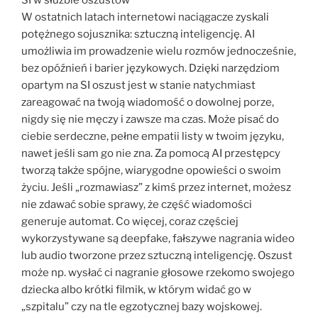
W ostatnich latach internetowi naciągacze zyskali
potężnego sojusznika: sztuczną inteligencję. AI
umożliwia im prowadzenie wielu rozmów jednocześnie,
bez opóźnień i barier językowych. Dzięki narzędziom
opartym na SI oszust jest w stanie natychmiast
zareagować na twoją wiadomość o dowolnej porze,
nigdy się nie męczy i zawsze ma czas. Może pisać do
ciebie serdeczne, pełne empatii listy w twoim języku,
nawet jeśli sam go nie zna. Za pomocą AI przestępcy
tworzą także spójne, wiarygodne opowieści o swoim
życiu. Jeśli „rozmawiasz” z kimś przez internet, możesz
nie zdawać sobie sprawy, że część wiadomości
generuje automat. Co więcej, coraz częściej
wykorzystywane są deepfake, fałszywe nagrania wideo
lub audio tworzone przez sztuczną inteligencję. Oszust
może np. wysłać ci nagranie głosowe rzekomo swojego
dziecka albo krótki filmik, w którym widać go w
„szpitalu” czy na tle egzotycznej bazy wojskowej.