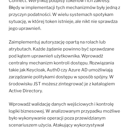
Connect. Weryfikuj podpisy tokenów i ich zakresy.
Błędy w implementacji tych mechanizmów były jedną z
przyczyn podatności. W wielu systemach spotykam
sytuację, w której token istnieje, ale nikt nie sprawdza
jego uprawnień.
Zaimplementuj autoryzację opartą na rolach lub
atrybutach. Każde żądanie powinno być sprawdzane
pod kątem uprawnień użytkownika. Wprowadź
centralny mechanizm kontroli dostępu. Rozwiązania
takie jak Keycloak, Auth0 czy Azure AD umożliwiają
zarządzanie politykami dostępu w sposób spójny. W
środowisku JST możesz zintegrować je z katalogiem
Active Directory.
Wprowadź walidację danych wejściowych i kontrolę
logiki biznesowej. W analizowanym przypadku możliwe
było wykonywanie operacji poza przewidzianym
scenariuszem użycia. Atakujący wykorzystywał