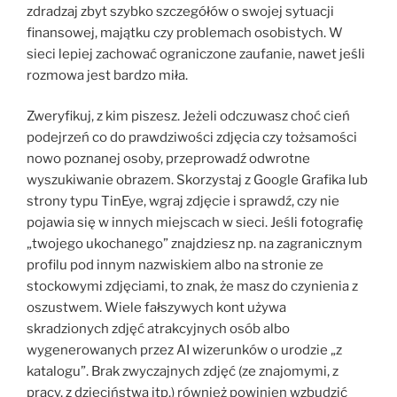
zdradzaj zbyt szybko szczegółów o swojej sytuacji
finansowej, majątku czy problemach osobistych. W
sieci lepiej zachować ograniczone zaufanie, nawet jeśli
rozmowa jest bardzo miła.
Zweryfikuj, z kim piszesz. Jeżeli odczuwasz choć cień
podejrzeń co do prawdziwości zdjęcia czy tożsamości
nowo poznanej osoby, przeprowadź odwrotne
wyszukiwanie obrazem. Skorzystaj z Google Grafika lub
strony typu TinEye, wgraj zdjęcie i sprawdź, czy nie
pojawia się w innych miejscach w sieci. Jeśli fotografię
„twojego ukochanego” znajdziesz np. na zagranicznym
profilu pod innym nazwiskiem albo na stronie ze
stockowymi zdjęciami, to znak, że masz do czynienia z
oszustwem. Wiele fałszywych kont używa
skradzionych zdjęć atrakcyjnych osób albo
wygenerowanych przez AI wizerunków o urodzie „z
katalogu”. Brak zwyczajnych zdjęć (ze znajomymi, z
pracy, z dzieciństwa itp.) również powinien wzbudzić