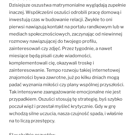
Dzisiejsze oszustwa matrymonialne wyglądają zupełnie
inaczej. Współcześni oszuści odrobili pracę domową i
inwestują czas w budowanie relacji. Zwykle to oni
pierwsi nawiązują kontakt na portalu randkowym lub w
mediach społecznościowych, zaczynając od niewinnej
rozmowy nawiązującej do twojego profilu,
zainteresowań czy zdjęć. Przez tygodnie, a nawet
miesiące będą pisali czułe wiadomości,
komplementowali cię, okazywali troskę i
zainteresowanie. Tempo rozwoju takiej internetowej
znajomości bywa zawrotne, już po kilku dniach mogą
padać wyznania miłości czy plany wspólnej przyszłości.
Tak intensywne zaangażowanie emocjonalne nie jest
przypadkiem. Oszuści stosują tę strategię, byś szybko
poczuł więź i przestał myśleć krytycznie. Gdy w grę
wchodzą silne uczucia, nasza czujność spada, i właśnie
na to liczą przestępcy.
SI w służbie oszustów