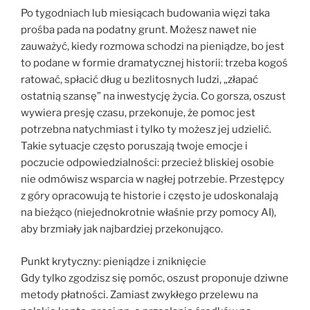
Po tygodniach lub miesiącach budowania więzi taka
prośba pada na podatny grunt. Możesz nawet nie
zauważyć, kiedy rozmowa schodzi na pieniądze, bo jest
to podane w formie dramatycznej historii: trzeba kogoś
ratować, spłacić dług u bezlitosnych ludzi, „złapać
ostatnią szansę” na inwestycję życia. Co gorsza, oszust
wywiera presję czasu, przekonuje, że pomoc jest
potrzebna natychmiast i tylko ty możesz jej udzielić.
Takie sytuacje często poruszają twoje emocje i
poczucie odpowiedzialności: przecież bliskiej osobie
nie odmówisz wsparcia w nagłej potrzebie. Przestępcy
z góry opracowują te historie i często je udoskonalają
na bieżąco (niejednokrotnie właśnie przy pomocy AI),
aby brzmiały jak najbardziej przekonująco.
Punkt krytyczny: pieniądze i zniknięcie
Gdy tylko zgodzisz się pomóc, oszust proponuje dziwne
metody płatności. Zamiast zwykłego przelewu na