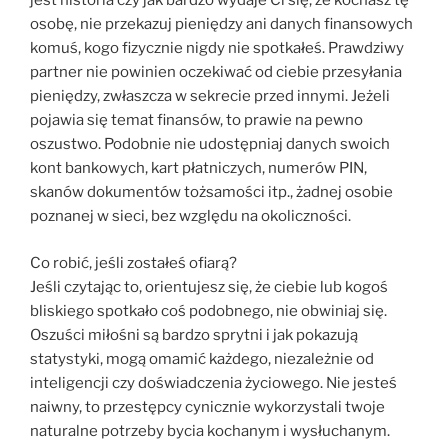
jest historia czy jak bardzo wydaje Ci się, że kochasz tę
osobę, nie przekazuj pieniędzy ani danych finansowych
komuś, kogo fizycznie nigdy nie spotkałeś. Prawdziwy
partner nie powinien oczekiwać od ciebie przesyłania
pieniędzy, zwłaszcza w sekrecie przed innymi. Jeżeli
pojawia się temat finansów, to prawie na pewno
oszustwo. Podobnie nie udostępniaj danych swoich
kont bankowych, kart płatniczych, numerów PIN,
skanów dokumentów tożsamości itp., żadnej osobie
poznanej w sieci, bez względu na okoliczności.
Co robić, jeśli zostałeś ofiarą?
Jeśli czytając to, orientujesz się, że ciebie lub kogoś
bliskiego spotkało coś podobnego, nie obwiniaj się.
Oszuści miłośni są bardzo sprytni i jak pokazują
statystyki, mogą omamić każdego, niezależnie od
inteligencji czy doświadczenia życiowego. Nie jesteś
naiwny, to przestępcy cynicznie wykorzystali twoje
naturalne potrzeby bycia kochanym i wysłuchanym.