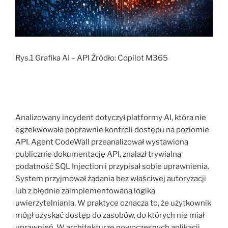
Rys.1 Grafika AI – API Źródło: Copilot M365
Analizowany incydent dotyczył platformy AI, która nie
egzekwowała poprawnie kontroli dostępu na poziomie
API. Agent CodeWall przeanalizował wystawioną
publicznie dokumentację API, znalazł trywialną
podatność SQL Injection i przypisał sobie uprawnienia.
System przyjmował żądania bez właściwej autoryzacji
lub z błędnie zaimplementowaną logiką
uwierzytelniania. W praktyce oznacza to, że użytkownik
mógł uzyskać dostęp do zasobów, do których nie miał
uprawnień. W architekturze nowoczesnych aplikacji