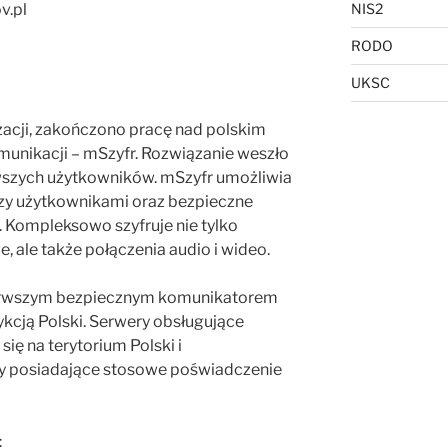
v.pl
NIS2
RODO
UKSC
zacji, zakończono pracę nad polskim
unikacji – mSzyfr. Rozwiązanie weszło
rwszych użytkowników. mSzyfr umożliwia
zy użytkownikami oraz bezpieczne
. Kompleksowo szyfruje nie tylko
 ale także połączenia audio i wideo.
erwszym bezpiecznym komunikatorem
ykcją Polski. Serwery obsługujące
się na terytorium Polski i
y posiadające stosowe poświadczenie
: