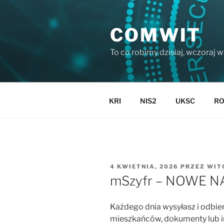
Przejdź
do
COMWIT
treści
To co robimy dzisiaj, wczoraj 
KRI
NIS2
UKSC
R
OPUBLIKOWANE
4 KWIETNIA, 2026
PRZEZ
WIT
W
mSzyfr – NOWE N
Każdego dnia wysyłasz i odbie
mieszkańców, dokumenty lub in