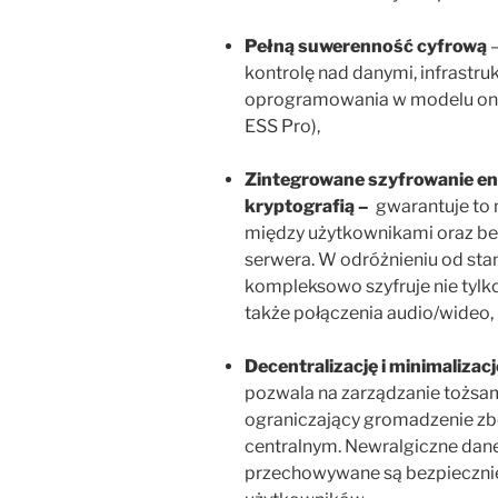
Pełną suwerenność cyfrową
–
kontrolę nad danymi, infrastr
oprogramowania w modelu on-
ESS Pro),
Zintegrowane szyfrowanie e
kryptografią –
gwarantuje to 
między użytkownikami oraz be
serwera. W odróżnieniu od st
kompleksowo szyfruje nie tylk
także połączenia audio/wideo, 
Decentralizację i minimaliza
pozwala na zarządzanie tożsa
ograniczający gromadzenie zb
centralnym. Newralgiczne dane, 
przechowywane są bezpieczni