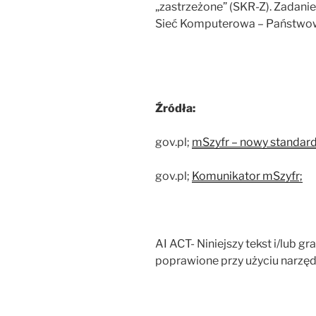
„zastrzeżone” (SKR-Z). Zadani
Sieć Komputerowa – Państwow
Źródła:
gov.pl;
mSzyfr – nowy standar
gov.pl;
Komunikator mSzyfr;
AI ACT- Niniejszy tekst i/lub g
poprawione przy użyciu narzęd