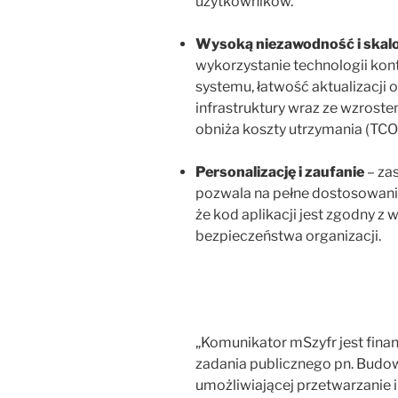
użytkowników.
Wysoką niezawodność i skalo
wykorzystanie technologii kon
systemu, łatwość aktualizacji
infrastruktury wraz ze wzrost
obniża koszty utrzymania (TCO
Personalizację i zaufanie
– za
pozwala na pełne dostosowanie 
że kod aplikacji jest zgodny z
bezpieczeństwa organizacji.
„Komunikator mSzyfr jest fin
zadania publicznego pn. Budo
umożliwiającej przetwarzanie i