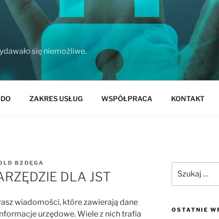
wydawało się niemożliwe.
ODO
ZAKRES USŁUG
WSPÓŁPRACA
KONTAKT
OLD BZDĘGA
Szukaj:
ARZĘDZIE DLA JST
rasz wiadomości, które zawierają dane
OSTATNIE W
formacje urzędowe. Wiele z nich trafia