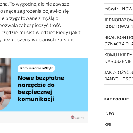
zną. To wygodne, ale nie zawsze
mSzyfr – NOW
osnące zagrożenia pojawiło się
zie przygotowane z myślą o
JEDNORAZOWY
e pozwala zabezpieczyć treść
KOSZTOWAŁ 1
rzędzie, musisz wiedzieć kiedy i jak z
BRAK KONTRO
ży bezpieczeństwo danych, za które
OZNACZA DLA
KOMU I KIED
NARUSZENIE
JAK ZŁOŻYĆ 
DANYCH OSO
KATEGORIE
INFO
KRI