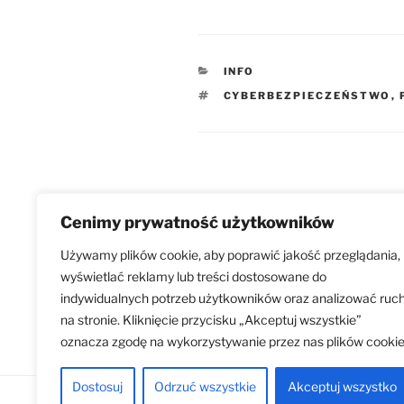
KATEGORIE
INFO
TAGI
CYBERBEZPIECZEŃSTWO
,
Nawigacja
Poprzedni
POPRZEDNI
wpisu
Cenimy prywatność użytkowników
wpis
JEDNORAZOWY WYCIEK KLU
API KOSZTOWAŁ 15 TYS.
Używamy plików cookie, aby poprawić jakość przeglądania,
DOLARÓW
wyświetlać reklamy lub treści dostosowane do
indywidualnych potrzeb użytkowników oraz analizować ruc
na stronie. Kliknięcie przycisku „Akceptuj wszystkie”
oznacza zgodę na wykorzystywanie przez nas plików cookie
Dostosuj
Odrzuć wszystkie
Akceptuj wszystko