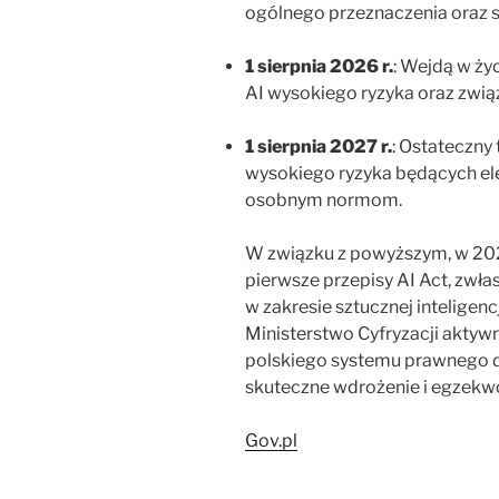
ogólnego przeznaczenia oraz sa
1 sierpnia 2026 r.
: Wejdą w ży
AI wysokiego ryzyka oraz zwią
1 sierpnia 2027 r.
: Ostateczny
wysokiego ryzyka będących e
osobnym normom.
W związku z powyższym, w 20
pierwsze przepisy AI Act, zwł
w zakresie sztucznej inteligen
Ministerstwo Cyfryzacji akty
polskiego systemu prawnego 
skuteczne wdrożenie i egzekw
Gov.pl