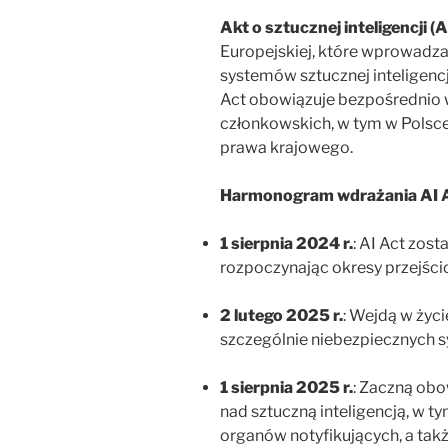
Akt o sztucznej inteligencji (A
Europejskiej, które wprowadz
systemów sztucznej inteligencj
Act obowiązuje bezpośrednio
członkowskich, w tym w Polsce
prawa krajowego.
Harmonogram wdrażania AI A
1 sierpnia 2024 r.
: AI Act zost
rozpoczynając okresy przejśc
2 lutego 2025 r.
: Wejdą w życ
szczególnie niebezpiecznych s
1 sierpnia 2025 r.
: Zaczną ob
nad sztuczną inteligencją, w t
organów notyfikujących, a tak