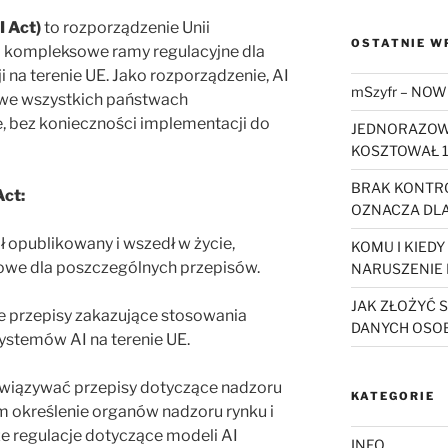
I Act)
to rozporządzenie Unii
OSTATNIE W
a kompleksowe ramy regulacyjne dla
i na terenie UE. Jako rozporządzenie, AI
mSzyfr – NOW
 we wszystkich państwach
, bez konieczności implementacji do
JEDNORAZOWY
KOSZTOWAŁ 1
BRAK KONTRO
ct:
OZNACZA DLA
ał opublikowany i wszedł w życie,
KOMU I KIED
iowe dla poszczególnych przepisów.
NARUSZENIE
JAK ZŁOŻYĆ 
ie przepisy zakazujące stosowania
DANYCH OSO
ystemów AI na terenie UE.
owiązywać przepisy dotyczące nadzoru
KATEGORIE
ym określenie organów nadzoru rynku i
że regulacje dotyczące modeli AI
INFO