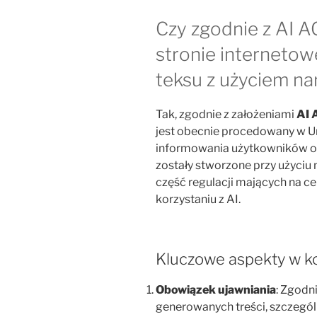
Czy zgodnie z AI 
stronie internetow
teksu z użyciem na
Tak, zgodnie z założeniami
AI A
jest obecnie procedowany w Uni
informowania użytkowników o ty
zostały stworzone przy użyciu na
część regulacji mających na c
korzystaniu z AI.
Kluczowe aspekty w ko
Obowiązek ujawniania
: Zgodn
generowanych treści, szczegól