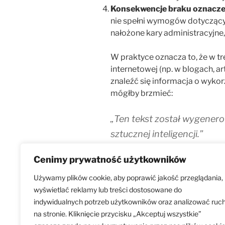
Konsekwencje braku oznacze
nie spełni wymogów dotyczący
nałożone kary administracyjne,
W praktyce oznacza to, że w t
internetowej (np. w blogach, 
znaleźć się informacja o wykor
mógłby brzmieć:
„Ten tekst został wygenero
sztucznej inteligencji.”
Cenimy prywatność użytkowników
AI ACT- Niniejszy tekst i/lub g
poprawione przy użyciu narzędzi
Używamy plików cookie, aby poprawić jakość przeglądania,
wyświetlać reklamy lub treści dostosowane do
indywidualnych potrzeb użytkowników oraz analizować ruc
na stronie. Kliknięcie przycisku „Akceptuj wszystkie”