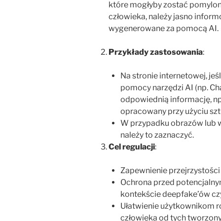
które mogłyby zostać pomylon
człowieka, należy jasno infor
wygenerowane za pomocą AI.
Przykłady zastosowania
:
Na stronie internetowej, je
pomocy narzędzi AI (np. Ch
odpowiednią informację, np.
opracowany przy użyciu sztu
W przypadku obrazów lub w
należy to zaznaczyć.
Cel regulacji
:
Zapewnienie przejrzystości
Ochrona przed potencjaln
kontekście deepfake’ów czy
Ułatwienie użytkownikom r
człowieka od tych tworzony