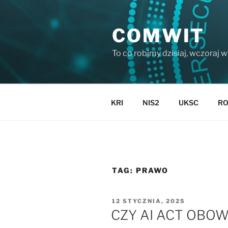
Przejdź
do
COMWIT
treści
To co robimy dzisiaj, wczoraj 
KRI
NIS2
UKSC
R
TAG:
PRAWO
OPUBLIKOWANE
12 STYCZNIA, 2025
W
CZY AI ACT OBOW