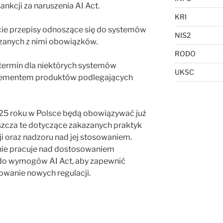
nkcji za naruszenia AI Act.
KRI
cie przepisy odnoszące się do systemów
NIS2
zanych z nimi obowiązków.
RODO
 termin dla niektórych systemów
UKSC
lementem produktów podlegających
25 roku w Polsce będą obowiązywać już
aszcza te dotyczące zakazanych praktyk
cji oraz nadzoru nad jej stosowaniem.
wnie pracuje nad dostosowaniem
do wymogów AI Act, aby zapewnić
owanie nowych regulacji.