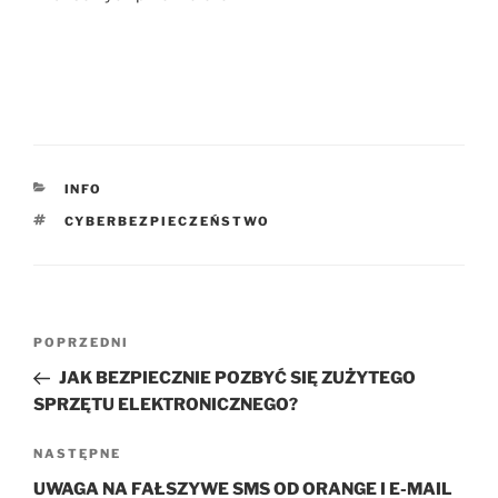
KATEGORIE
INFO
TAGI
CYBERBEZPIECZEŃSTWO
Nawigacja
Poprzedni
POPRZEDNI
wpisu
wpis
JAK BEZPIECZNIE POZBYĆ SIĘ ZUŻYTEGO
SPRZĘTU ELEKTRONICZNEGO?
Następny
NASTĘPNE
wpis
UWAGA NA FAŁSZYWE SMS OD ORANGE I E-MAIL