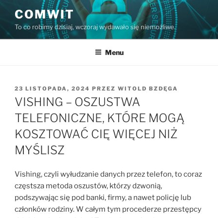
Przejdź
COMWIT
do
To co robimy dzisiaj, wczoraj wydawało się niemożliwe.
treści
Menu
OPUBLIKOWANE
23 LISTOPADA, 2024
PRZEZ
WITOLD BZDĘGA
W
VISHING – OSZUSTWA
TELEFONICZNE, KTÓRE MOGĄ
KOSZTOWAĆ CIĘ WIĘCEJ NIŻ
MYŚLISZ
Vishing, czyli wyłudzanie danych przez telefon, to coraz
częstsza metoda oszustów, którzy dzwonią,
podszywając się pod banki, firmy, a nawet policję lub
członków rodziny. W całym tym procederze przestępcy