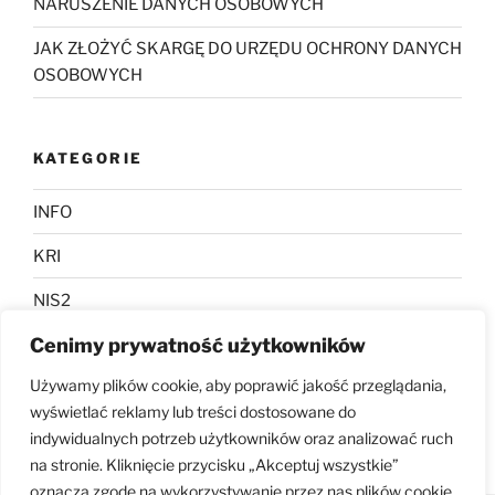
NARUSZENIE DANYCH OSOBOWYCH
JAK ZŁOŻYĆ SKARGĘ DO URZĘDU OCHRONY DANYCH
OSOBOWYCH
KATEGORIE
INFO
KRI
NIS2
Cenimy prywatność użytkowników
RODO
Używamy plików cookie, aby poprawić jakość przeglądania,
UKSC
wyświetlać reklamy lub treści dostosowane do
indywidualnych potrzeb użytkowników oraz analizować ruch
na stronie. Kliknięcie przycisku „Akceptuj wszystkie”
oznacza zgodę na wykorzystywanie przez nas plików cookie.